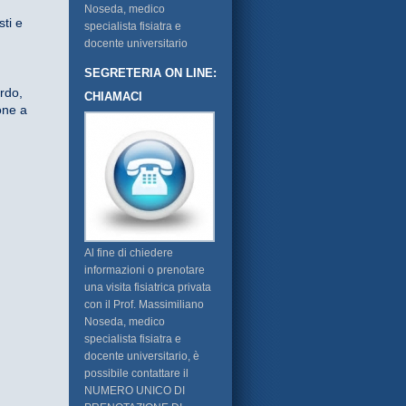
Noseda, medico
sti e
specialista fisiatra e
docente universitario
SEGRETERIA ON LINE:
rdo,
CHIAMACI
one a
Al fine di chiedere
informazioni o prenotare
una visita fisiatrica privata
con il Prof. Massimiliano
Noseda, medico
specialista fisiatra e
docente universitario, è
possibile contattare il
NUMERO UNICO DI