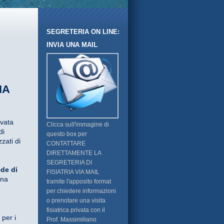
SEGRETERIA ON LINE:
INVIA UNA MAIL
IA
ivata
Clicca sull'immagine di
di
questo box per
zati di
CONTATTARE
DIRETTAMENTE LA
SEGRETERIA DI
ede di
FISIATRIA VIA MAIL
una
tramite l'apposito format
per chiedere informazioni
o prenotare una visita
fisiatrica privata con il
 per i
Prof. Massimiliano