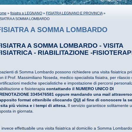
ome
»
fisiatra a LEGNANO
»
FISIATRA LEGNANO E PROVINCIA
»
ISIATRA A SOMMA LOMBARDO
FISIATRA A SOMMA LOMBARDO
FISIATRA A SOMMA LOMBARDO - VISITA
FISIATRICA - RIABILITAZIONE -FISIOTERAP
 pazienti di Somma Lombardo possono richiedere una visita fisiatrica pr
on il Prof. Massimiliano Noseda, medico specialista fisiatra, per rilascio 
ertificazioni mediche specialistiche e impostazione di percorsi personaliz
iabilitazione e fisioterapia
contattando il NUMERO UNICO DI
RENOTAZIONE 3345476581 oppure mandando una mail attraverso
'apposito format ottenibile cliccando
QUI
al fine di conoscere la s
isita più vicina e i tempi di attesa.
Il servizio garantisce solitamente 
isposta in giornata.
' invece effettuabile una visita fisiatrica al domicilio a Somma Lombardo