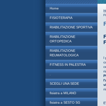
Home
H
F
FISIOTERAPIA
RIABILITAZIONE SPORTIVA
RIABILITAZIONE
ORTOPEDICA
RIABILITAZIONE
REUMATOLOGICA
I
c
FITNESS IN PALESTRA
c
r
.
P
l
SCEGLI UNA SEDE
v
r
fisiatra a MILANO
fisiatra a SESTO SG
E