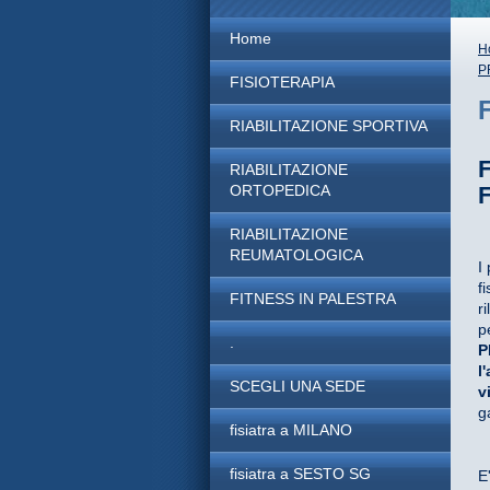
Home
H
P
FISIOTERAPIA
RIABILITAZIONE SPORTIVA
RIABILITAZIONE
ORTOPEDICA
RIABILITAZIONE
REUMATOLOGICA
I
f
FITNESS IN PALESTRA
r
p
.
P
l
SCEGLI UNA SEDE
v
g
fisiatra a MILANO
fisiatra a SESTO SG
E