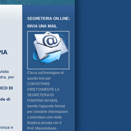
SEGRETERIA ON LINE:
INVIA UNA MAIL
PIA
isita
Clicca sull'immagine di
atra, per
questo box per
CONTATTARE
ICO DI
DIRETTAMENTE LA
SEGRETERIA DI
ede di
FISIATRIA VIA MAIL
tramite l'apposito format
per chiedere informazioni
o prenotare una visita
fisiatrica privata con il
 Monza e
Prof. Massimiliano