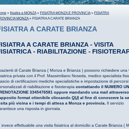
ome
»
fisiatra a MONZA
»
FISIATRA MONZA E PROVINCIA
»
FISIATRA
ROVINCIA MONZA
» FISIATRA A CARATE BRIANZA
FISIATRA A CARATE BRIANZA
FISIATRA A CARATE BRIANZA - VISITA
FISIATRICA - RIABILITAZIONE - FISIOTERA
 pazienti di Carate Brianza ( Monza e Brianza ) possono richiedere una v
isiatrica privata con il Prof. Massimiliano Noseda, medico specialista fisi
ilascio di certificazioni mediche specialistiche e impostazione di percorsi
ersonalizzati di riabilitazione e fisioterapia
contattando il NUMERO UN
RENOTAZIONE 3345476581 oppure mandando una mail attraverso
'apposito format ottenibile cliccando
QUI
al fine di conoscere la s
isita più vicina e i tempi di attesa a Monza e provincia.
Il servizio
arantisce una risposta in giornata.
' invece effettuabile una visita fisiatrica al domicilio a Carate Brianza (