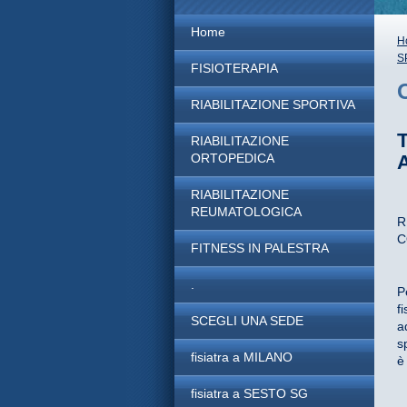
Home
H
S
FISIOTERAPIA
RIABILITAZIONE SPORTIVA
RIABILITAZIONE
ORTOPEDICA
RIABILITAZIONE
REUMATOLOGICA
R
C
FITNESS IN PALESTRA
.
P
f
SCEGLI UNA SEDE
a
s
fisiatra a MILANO
è
fisiatra a SESTO SG