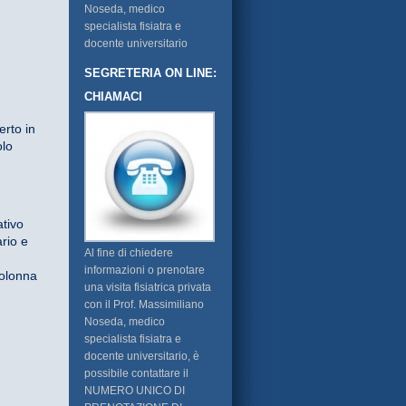
Noseda, medico
specialista fisiatra e
docente universitario
SEGRETERIA ON LINE:
CHIAMACI
erto in
olo
ativo
ario e
Al fine di chiedere
informazioni o prenotare
olonna
una visita fisiatrica privata
con il Prof. Massimiliano
Noseda, medico
specialista fisiatra e
docente universitario, è
possibile contattare il
NUMERO UNICO DI