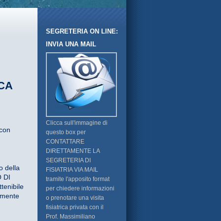
SEGRETERIA ON LINE:
INVIA UNA MAIL
ICA
Clicca sull'immagine di
 con
questo box per
CONTATTARE
DIRETTAMENTE LA
SEGRETERIA DI
 della
FISIATRIA VIA MAIL
O DI
tramite l'apposito format
tenibile
per chiedere informazioni
emente
o prenotare una visita
fisiatrica privata con il
Prof. Massimiliano