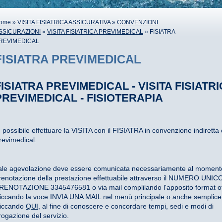
ome
»
VISITA FISIATRICA ASSICURATIVA
»
CONVENZIONI
SSICURAZIONI
»
VISITA FISIATRICA PREVIMEDICAL
» FISIATRA
REVIMEDICAL
FISIATRA PREVIMEDICAL
FISIATRA PREVIMEDICAL - VISITA FISIATR
PREVIMEDICAL - FISIOTERAPIA
' possibile effettuare la VISITA con il FISIATRA in convenzione indiretta
revimedical.
ale agevolazione deve essere comunicata necessariamente al momento
renotazione della prestazione effettuabile attraverso il NUMERO UNIC
RENOTAZIONE 3345476581 o via mail complilando l'apposito format ot
liccando la voce INVIA UNA MAIL nel menù principale o anche semplic
liccando
QUI
, al fine di conoscere e concordare tempi, sedi e modi di
rogazione del servizio.