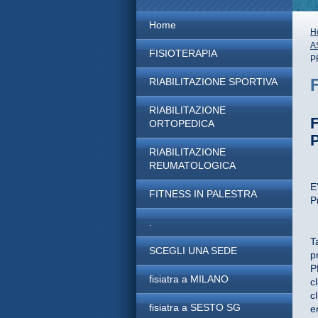
Home
H
A
FISIOTERAPIA
P
RIABILITAZIONE SPORTIVA
RIABILITAZIONE
ORTOPEDICA
RIABILITAZIONE
REUMATOLOGICA
E
FITNESS IN PALESTRA
P
.
T
SCEGLI UNA SEDE
p
P
fisiatra a MILANO
c
c
fisiatra a SESTO SG
e