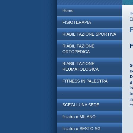
Home
H
F
FISIOTERAPIA
RIABILITAZIONE SPORTIVA
RIABILITAZIONE
ORTOPEDICA
RIABILITAZIONE
S
REUMATOLOGICA
c
D
FITNESS IN PALESTRA
d
i
.
t
i
SCEGLI UNA SEDE
c
fisiatra a MILANO
fisiatra a SESTO SG