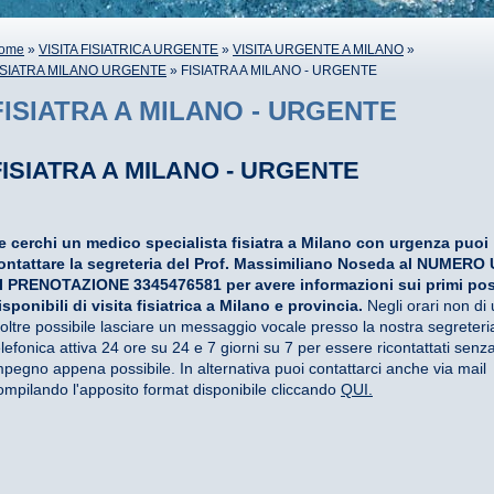
ome
»
VISITA FISIATRICA URGENTE
»
VISITA URGENTE A MILANO
»
ISIATRA MILANO URGENTE
» FISIATRA A MILANO - URGENTE
FISIATRA A MILANO - URGENTE
FISIATRA A MILANO - URGENTE
e cerchi un medico specialista fisiatra a Milano con urgenza puoi
ontattare la segreteria del Prof. Massimiliano Noseda al NUMERO
I PRENOTAZIONE 3345476581 per avere informazioni sui primi pos
isponibili di visita fisiatrica a Milano e provincia.
Negli orari non di u
noltre possibile lasciare un messaggio vocale presso la nostra segreteri
elefonica attiva 24 ore su 24 e 7 giorni su 7 per essere ricontattati senz
mpegno appena possibile. In alternativa puoi contattarci anche via mail
ompilando l'apposito format disponibile cliccando
QUI.