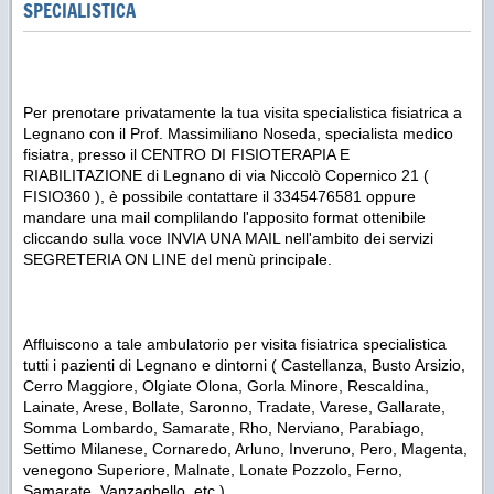
SPECIALISTICA
Per prenotare privatamente la tua visita specialistica fisiatrica a
Legnano con il Prof. Massimiliano Noseda, specialista medico
fisiatra, presso il CENTRO DI FISIOTERAPIA E
RIABILITAZIONE di Legnano di via Niccolò Copernico 21 (
FISIO360 ), è possibile contattare il 3345476581 oppure
mandare una mail complilando l'apposito format ottenibile
cliccando sulla voce INVIA UNA MAIL nell'ambito dei servizi
SEGRETERIA ON LINE del menù principale.
Affluiscono a tale ambulatorio per visita fisiatrica specialistica
tutti i pazienti di Legnano e dintorni ( Castellanza, Busto Arsizio,
Cerro Maggiore, Olgiate Olona, Gorla Minore, Rescaldina,
Lainate, Arese, Bollate, Saronno, Tradate, Varese, Gallarate,
Somma Lombardo, Samarate, Rho, Nerviano, Parabiago,
Settimo Milanese, Cornaredo, Arluno, Inveruno, Pero, Magenta,
venegono Superiore, Malnate, Lonate Pozzolo, Ferno,
Samarate, Vanzaghello, etc )