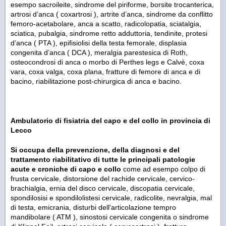
esempo sacroileite, sindrome del piriforme, borsite trocanterica,
artrosi d’anca ( coxartrosi ), artrite d’anca, sindrome da conflitto
femoro-acetabolare, anca a scatto, radicolopatia, sciatalgia,
sciatica, pubalgia, sindrome retto adduttoria, tendinite, protesi
d’anca ( PTA ), epifisiolisi della testa femorale, displasia
congenita d’anca ( DCA ), meralgia parestesica di Roth,
osteocondrosi di anca o morbo di Perthes legs e Calvè, coxa
vara, coxa valga, coxa plana, fratture di femore di anca e di
bacino, riabilitazione post-chirurgica di anca e bacino.
Ambulatorio di f
isiatria del capo e del collo
in provincia di
Lecco
Si occupa della prevenzione, della diagnosi e del
trattamento riabilitativo di tutte le principali patologie
acute e croniche di capo e collo
come ad esempo colpo di
frusta cervicale, distorsione del rachide cervicale, cervico-
brachialgia, ernia del disco cervicale, discopatia cervicale,
spondilosisi e spondilolistesi cervicale, radicolite, nevralgia, mal
di testa, emicrania, disturbi dell'articolazione tempro
mandibolare ( ATM ), sinostosi cervicale congenita o sindrome