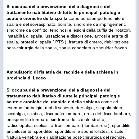
Si occupa della prevenzione, della diagnosi e del
trattamento riabilitativo di tutte le principali patologie
acute e croniche della spalla
come ad esempo tendinite di
spalla e del sovraspinato, borsite, sindrome da impingement,
sindrome da conflitto, tendinosi e lesioni della cuffia dei rotatori,
instabilità di spalla, lussazione e distorsione, artrosi e artrite di
spalla, protesi di spalla ( PTS ), frattura di omero, riabilitazione
post-chirurgia della spalla, spalla congelata o shoulder frozen.
Ambulatorio di f
isiatria del rachide e della schiena
in
provincia di Lecco
Si occupa della prevenzione, della diagnosi e del
trattamento riabilitativo di tutte le principali patologie
acute e croniche del rachide e della schiena
come ad
esempo
lombalgia, mal di schiena, dorsalgia, scapola alata,
sciatalgia, sciatica, discopatia lombare, ernia del disco lombare,
emispondilio lombare, sindrome del canale stretto,
radicolopatia, scoliosi, artrosi lombare ( lombartrosi ), spondilite
anchilosante, spondilite, spondilolisi e spondilolistesi, discite,
frattura vertebrale e riabilitazione post-chirurgica del rachide.