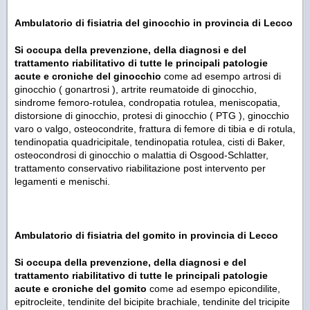
Ambulatorio di f
isiatria del ginocchio
in provincia di Lecco
Si occupa della prevenzione, della diagnosi e del
trattamento riabilitativo di tutte le principali patologie
acute e croniche del ginocchio
come ad esempo
artrosi di
ginocchio ( gonartrosi ), artrite reumatoide di ginocchio,
sindrome femoro-rotulea, condropatia rotulea, meniscopatia,
distorsione di ginocchio, protesi di ginocchio ( PTG ), ginocchio
varo o valgo, osteocondrite, frattura di femore di tibia e di rotula,
tendinopatia quadricipitale, tendinopatia rotulea, cisti di Baker,
osteocondrosi di ginocchio o malattia di Osgood-Schlatter,
trattamento conservativo riabilitazione post intervento per
legamenti e menischi.
Ambulatorio di f
isiatria del gomito
in provincia di Lecco
Si occupa della prevenzione, della diagnosi e del
trattamento riabilitativo di tutte le principali patologie
acute e croniche del gomito
come ad esempo
epicondilite,
epitrocleite, tendinite del bicipite brachiale, tendinite del tricipite