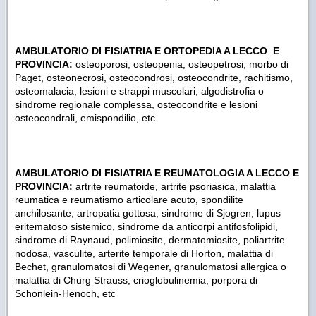
AMBULATORIO DI FISIATRIA E ORTOPEDIA A LECCO E
PROVINCIA:
osteoporosi, osteopenia, osteopetrosi, morbo di
Paget, osteonecrosi, osteocondrosi, osteocondrite, rachitismo,
osteomalacia, lesioni e strappi muscolari, algodistrofia o
sindrome regionale complessa, osteocondrite e lesioni
osteocondrali, emispondilio, etc
AMBULATORIO DI FISIATRIA E REUMATOLOGIA A LECCO E
PROVINCIA:
artrite reumatoide, artrite psoriasica, malattia
reumatica e reumatismo articolare acuto, spondilite
anchilosante, artropatia gottosa, sindrome di Sjogren, lupus
eritematoso sistemico, sindrome da anticorpi antifosfolipidi,
sindrome di Raynaud, polimiosite, dermatomiosite, poliartrite
nodosa, vasculite, arterite temporale di Horton, malattia di
Bechet, granulomatosi di Wegener, granulomatosi allergica o
malattia di Churg Strauss, crioglobulinemia, porpora di
Schonlein-Henoch, etc