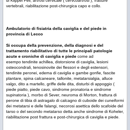
di Klippel Feil, artrosi cervicale ( cervcoartrosi ), fratture
vertebrali, riabilitazione post-chirurgica capo e collo.
Ambulatorio di f
isiatria della caviglia e del piede
in
provincia di Lecco
Si occupa della prevenzione, della diagnosi e del
trattamento riabilitativo di tutte le principali patologie
acute e croniche di caviglia e piede
come ad
esempo
tendinite achillea, distorsione di caviglia, lesioni
osteocondrali, tenosinovite dei flessori e degli estensori,
tendinite peronei, edema di caviglia e gambe gonfie, fascite
plantare, spina calcaneare, tallonite, metatarsialgia, alluce
valgo, dito a martello, griffe delle dita, disturbi di appoggio (
piede piatto, piede cavo, sindrome pronatoria e sindrome
supinatoria ), morbo di Sever, neuroma di Morton, frattura di
perone di tibia di astragalo di calcagno di cuboide dei cuneiformi
dei metatarsi e delle falangi, necorosi asettica dello scafoide del
tarso o del secondo metatarso detta anche sindrome di Koheler,
riabilitazione post frattura e post-chirurgica di caviglia e piede.