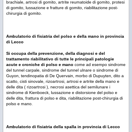
brachiale, artrosi di gomito, artrite reumatoide di gomito, protesi
di gomito, lussazione e fratture di gomito, riabilitazione post-
chirurgia di gomito.
Ambulatorio di f
isiatria del polso e della mano
in provincia
di Lecco
Si occupa della prevenzione, della diagnosi e del
trattamento riabilitativo di tutte le principali patologie
acute e croniche di polso e mano
come ad esempo
sindrome
del tunnel carpale, sindrome del tunnel ulnare o sindrome di
Guyon, tendinopatia di De Quervain, morbo di Dupuyten, dito a
scatto, cisti sinovale, rizoartrosi, artrosi e artrite della mano e
delle dita ( rizoartrosi ), necrosi asettica del semilunare i
sindrome di Kienboeck, lussazione e distorsione del polso e
delle dita, frattura di polso e dita, riabilitazione post-chirurgia di
polso e mano.
Ambulatorio di f
isiatria della spalla
in provincia di Lecco