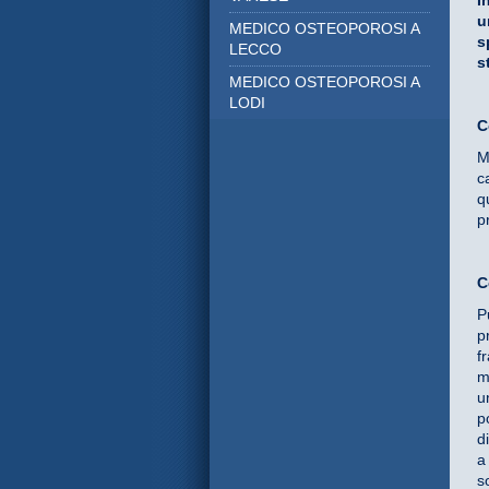
I
u
MEDICO OSTEOPOROSI A
s
LECCO
s
MEDICO OSTEOPOROSI A
LODI
C
M
c
q
p
C
P
p
f
m
u
p
d
a
s