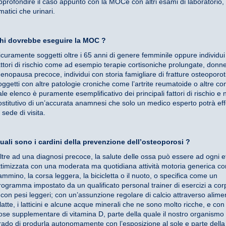
pprofondire il caso appunto con
la MOC
e con altri esami di laboratorio,
matici che urinari.
hi dovrebbe eseguire
la MOC
?
icuramente soggetti oltre i 65 anni di genere femminile oppure individui
attori di rischio come ad esempio terapie cortisoniche prolungate, donne
enopausa precoce, individui con storia famigliare di fratture osteoporot
oggetti con altre patologie croniche come l’artrite reumatoide o altre conn
ale elenco è puramente esemplificativo dei principali fattori di rischio e 
ostitutivo di un’accurata anamnesi che solo un medico esperto potrà eff
n sede di visita.
uali sono i cardini della prevenzione dell’osteoporosi ?
ltre ad una diagnosi precoce, la salute delle ossa può essere ad ogni e
ttimizzata con una moderata ma quotidiana attività motoria generica co
ammino, la corsa leggera, la bicicletta o il nuoto, o specifica come un
rogramma impostato da un qualificato personal trainer di esercizi a cor
 con pesi leggeri; con un’assunzione regolare di calcio attraverso alim
l latte, i latticini e alcune acque minerali che ne sono molto ricche, e co
ose supplementare di vitamina D, parte della quale il nostro organismo 
rado di produrla autonomamente con l’esposizione al sole e parte della