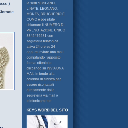
occo )
le sedi di MILANO,
LINATE, LEGNANO,
iornate
MONZA, BRUGHERIO E
COMO è possibile
chiamare il NUMERO DI
PRENOTAZIONE UNICO
3345476581 con
segreteria telafonica
attiva 24 ore su 24
oppure inviare una mail
compilando l'apposito
format ottenibile
cliccando su INVIA UNA
MAIL in fondo alla
colonna di sinistra per
essere ricontattati
direttamente dalla
segreteria via mail o
telefonicamente
KEYS WORD DEL SITO