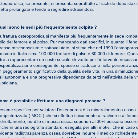
steoporotico, se presente, si presenta soprattutto al rachide dopo staz
retta prolungata e tende a regredire sdraiandosi.
uali sono le sedi più frequentemente colpite ?
a frattura osteoporotica si manifesta più frequentemente in sede lombar
ollo del femore e al polso. Pur mancando dati specifici, in quanto il fe
pesso misconosciuto e sottovalutato, si stima che nel 1990 l’osteoporos
ausato in Italia circa 100.000 fratture di polso e 60.000 di femore. Quest
ltre a rappresentare un costo sociale rilevante per l’intervento necessar
’ospedalizzazione conseguente, spesso si traducono nella persona anzi
n peggioramento significativo della qualità della vita, in una diminuzion
ell’autonomia e una progressiva dipendenza da terzi nell’attività della vi
uotidiana.
ome è possibile effettuare una diagnosi precoce ?
’esame specifico per valutare l’osteoporosi è la mineralomentria ossea
ompiuterizzata ( MOC ) che si effettua tipicamente al rachide e al femor
ndirettamente, perdite di massa ossea superiori al 30% possono essere v
nche in una radiografia standard, eseguita per altri motivi, che in caso d
vidente radiotrasparenza ossea dovrebbe indurre il medico richiedente