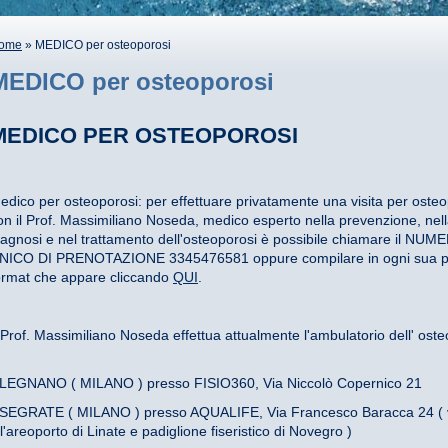
ome
» MEDICO per osteoporosi
MEDICO per osteoporosi
MEDICO PER OSTEOPOROSI
edico per osteoporosi: per effettuare privatamente una visita per osteo
on il Prof. Massimiliano Noseda, medico esperto nella prevenzione, nel
iagnosi e nel trattamento dell'osteoporosi è possibile chiamare il NUM
NICO DI PRENOTAZIONE 3345476581 oppure compilare in ogni sua pa
ormat che appare cliccando
QUI
.
l Prof. Massimiliano Noseda effettua attualmente l'ambulatorio dell' ost
 LEGNANO ( MILANO ) presso FISIO360, Via Niccolò Copernico 21
 SEGRATE ( MILANO ) presso AQUALIFE, Via Francesco Baracca 24 ( 
ll'areoporto di Linate e padiglione fiseristico di Novegro )