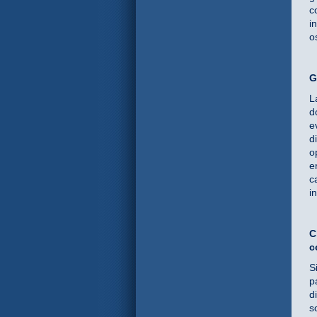
c
i
o
G
L
d
e
d
o
e
c
i
C
c
S
p
d
s