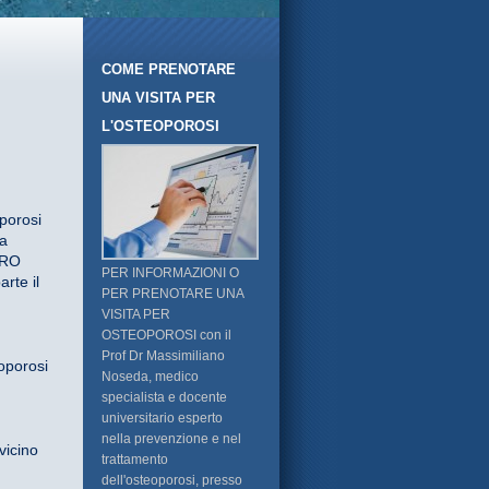
COME PRENOTARE
UNA VISITA PER
L'OSTEOPOROSI
porosi
la
ERO
PER INFORMAZIONI O
rte il
PER PRENOTARE UNA
VISITA PER
OSTEOPOROSI con il
Prof Dr Massimiliano
eoporosi
Noseda, medico
specialista e docente
universitario esperto
nella prevenzione e nel
vicino
trattamento
dell'osteoporosi, presso