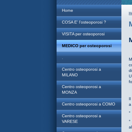
Home
H
COSA E' l'osteoporosi ?
VISITA per osteoporosi
MEDICO per osteoporosi
.
M
c
Centro osteoporosi a
d
MILANO
U
f
Centro osteoporosi a
MONZA
I
Centro osteoporosi a COMO
a
°
Centro osteoporosi a
VARESE
°
a