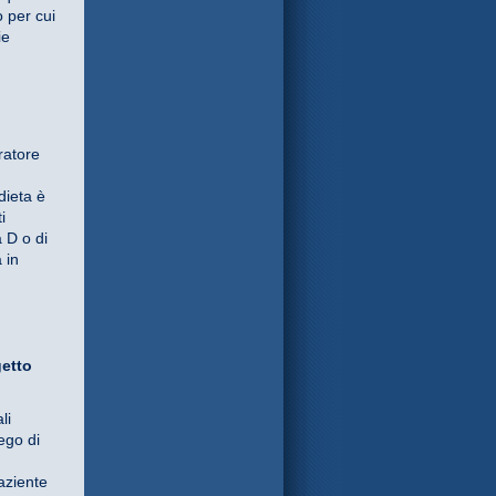
o per cui
ie
ratore
dieta è
i
a D o di
 in
getto
li
ego di
paziente