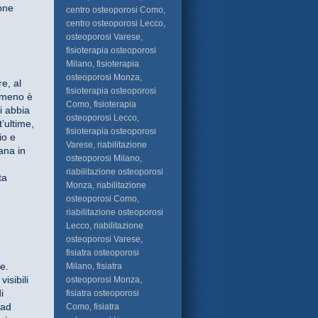
ione
centro osteoporosi Como,
centro osteoporosi Lecco,
osteoporosi Varese,
fisioterapia osteoporosi
Milano, fisioterapia
osteoporosi Monza,
e, al
fisioterapia osteoporosi
nomeno è
Como, fisioterapia
i abbia
osteoporosi Lecco,
’ultime,
fisioterapia osteoporosi
io e
Varese, riabilitazione
ana in
osteoporosi Milano,
e
riabilitazione osteoporosi
ta
Monza, riabilitazione
osteoporosi Como,
riabilitazione osteoporosi
Lecco, riabilitazione
osteoporosi Varese,
fisiatra osteoporosi
e.
Milano, fisiatra
isibili
osteoporosi Monza,
i
fisiatra osteoporosi
 ad
Como, fisiatra