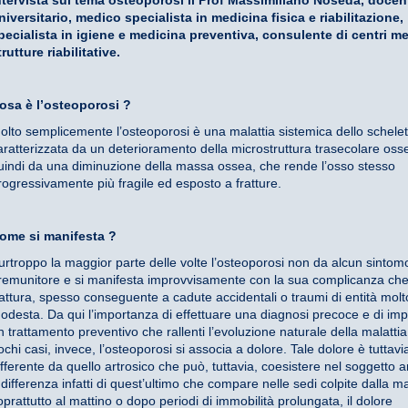
ntervista sul tema osteoporosi il Prof Massimiliano Noseda, docen
niversitario, medico specialista in medicina fisica e riabilitazione,
pecialista in igiene e medicina preventiva, consulente di centri me
trutture riabilitative.
osa è l’osteoporosi ?
olto semplicemente l’osteoporosi è una malattia sistemica dello schelet
aratterizzata da un deterioramento della microstruttura trasecolare oss
uindi da una diminuzione della massa ossea, che rende l’osso stesso
rogressivamente più fragile ed esposto a fratture.
ome si manifesta ?
urtroppo la maggior parte delle volte l’osteoporosi non da alcun sintom
remunitore e si manifesta improvvisamente con la sua complicanza che
rattura, spesso conseguente a cadute accidentali o traumi di entità molt
odesta. Da qui l’importanza di effettuare una diagnosi precoce e di im
n trattamento preventivo che rallenti l’evoluzione naturale della malattia
ochi casi, invece, l’osteoporosi si associa a dolore. Tale dolore è tuttavi
ifferente da quello artrosico che può, tuttavia, coesistere nel soggetto 
 differenza infatti di quest’ultimo che compare nelle sedi colpite dalla ma
oprattutto al mattino o dopo periodi di immobilità prolungata, il dolore