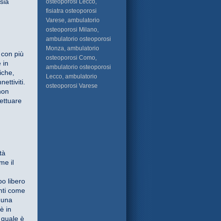
 sia
osteoporosi Lecco,
fisiatra osteoporosi
Varese, ambulatorio
osteoporosi Milano,
ambulatorio osteoporosi
Monza, ambulatorio
 con più
osteoporosi Como,
 in
ambulatorio osteoporosi
iche,
Lecco, ambulatorio
ettiviti.
osteoporosi Varese
non
ettuare
tà
me il
po libero
enti come
n una
è in
 quale è