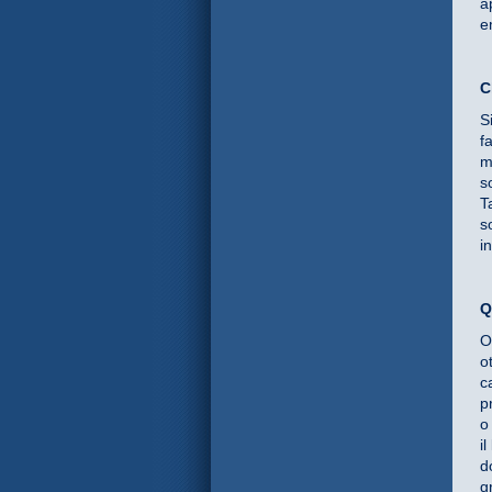
a
e
C
S
f
m
s
T
s
i
Q
O
o
c
p
o
i
d
g