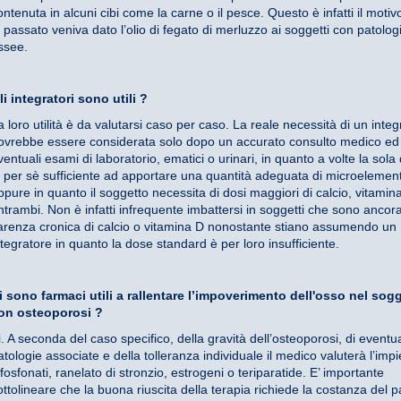
ontenuta in alcuni cibi come la carne o il pesce. Questo è infatti il motiv
n passato veniva dato l’olio di fegato di merluzzo ai soggetti con patolog
ssee.
li integratori sono utili ?
a loro utilità è da valutarsi caso per caso. La reale necessità di un integ
ovrebbe essere considerata solo dopo un accurato consulto medico ed
ventuali esami di laboratorio, ematici o urinari, in quanto a volte la sola 
i per sè sufficiente ad apportare una quantità adeguata di microelement
ppure in quanto il soggetto necessita di dosi maggiori di calcio, vitamin
ntrambi. Non è infatti infrequente imbattersi in soggetti che sono ancora
arenza cronica di calcio o vitamina D nonostante stiano assumendo un
ntegratore in quanto la dose standard è per loro insufficiente.
i sono farmaci utili a rallentare l’impoverimento dell'osso nel sog
on osteoporosi ?
i. A seconda del caso specifico, della gravità dell’osteoporosi, di eventua
atologie associate e della tolleranza individuale il medico valuterà l’impi
ifosfonati, ranelato di stronzio, estrogeni o teriparatide. E’ importante
ottolineare che la buona riuscita della terapia richiede la costanza del 