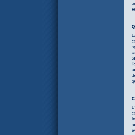
o
e
Q
L
c
s
c
o
l
u
d
q
C
L
c
I
a
e