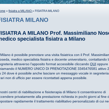
ome
»
fisiatra a MILANO
» FISIATRA MILANO
FISIATRA MILANO
FISIATRA A MILANO Prof. Massimiliano Nos
edico specialista fisiatra a Milano
 Milano è possibile prenotare una visita fisiatrica con il Prof. Massimilia
oseda, medico specialista fisiatra e docente universitario, contattando 
egreteria
attraverso l'apposito format accessibile cliccando
QUI
oppure
hiamando il NUMERO UNICO DI PRENOTAZIONE 3345476581 attivo 2
u 24 dove è possibile anche lasciare un messaggio vocale in segreteria
rari non di ufficio per essere ricontattati appena possibile.
 nostri centri di riabilitazione e fisioterapia di Milano ti consentiranno di
ccendere privatamente alla prestazione richiesta in pochi giorni al fine d
mpostare rapidamente il trattamento riabilitativo personalizzato di cui ne