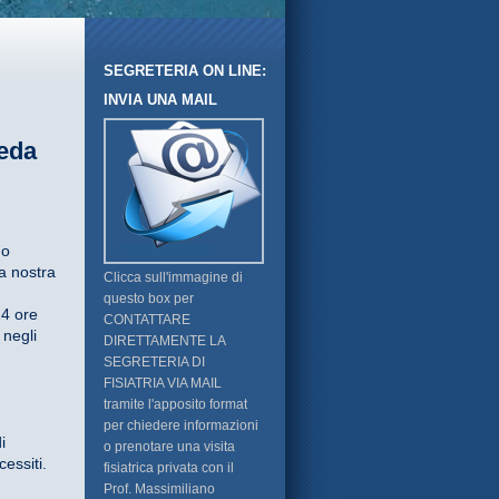
SEGRETERIA ON LINE:
INVIA UNA MAIL
eda
no
la nostra
Clicca sull'immagine di
questo box per
4 ore
CONTATTARE
 negli
DIRETTAMENTE LA
SEGRETERIA DI
FISIATRIA VIA MAIL
tramite l'apposito format
per chiedere informazioni
i
o prenotare una visita
cessiti.
fisiatrica privata con il
Prof. Massimiliano