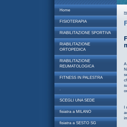
Home
H
FISIOTERAPIA
RIABILITAZIONE SPORTIVA
RIABILITAZIONE
m
ORTOPEDICA
RIABILITAZIONE
A
REUMATOLOGICA
N
s
FITNESS IN PALESTRA
c
s
.
o
SCEGLI UNA SEDE
I
fisiatra a MILANO
a
i
fisiatra a SESTO SG